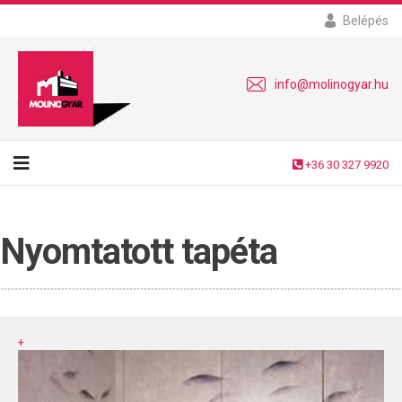
Belépés
info@molinogyar.hu
+36 30 327 9920
Nyomtatott tapéta
+