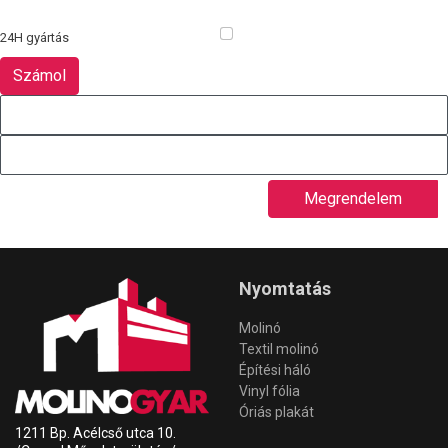
24H gyártás
Megrendelem
Nyomtatás
Molinó
Textil molinó
Építési háló
Vinyl fólia
Óriás plakát
1211 Bp. Acélcső utca 10.