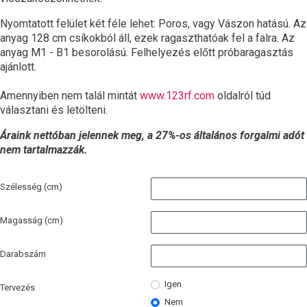
Nyomtatott felület két féle lehet: Poros, vagy Vászon hatású. Az
anyag 128 cm csíkokból áll, ezek ragaszthatóak fel a falra. Az
anyag M1 - B1 besorolású. Felhelyezés előtt próbaragasztás
ajánlott.
Amennyiben nem talál mintát
www.123rf.com
oldalról túd
választani és letölteni.
Áraink nettóban jelennek meg, a 27%-os általános forgalmi adót
nem tartalmazzák.
Szélesség (cm)
Magasság (cm)
Darabszám
Igen
Tervezés
Nem