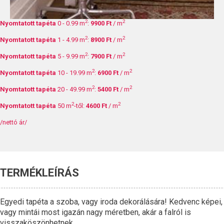
2
2
Nyomtatott tapéta
0 - 0.99 m
:
9900 Ft
/ m
2
2
Nyomtatott tapéta
1 - 4.99 m
:
8900 Ft
/ m
2
2
Nyomtatott tapéta
5 - 9.99 m
:
7900 Ft
/ m
2
2
Nyomtatott tapéta
10 - 19.99 m
:
6900 Ft
/ m
2
2
Nyomtatott tapéta
20 - 49.99 m
:
5400 Ft
/ m
2
2
Nyomtatott tapéta
50 m
-től:
4600 Ft
/ m
/nettó ár/
TERMÉKLEÍRÁS
Egyedi tapéta a szoba, vagy iroda dekorálására! Kedvenc képei,
vagy mintái most igazán nagy méretben, akár a falról is
visszaköszönhetnek.