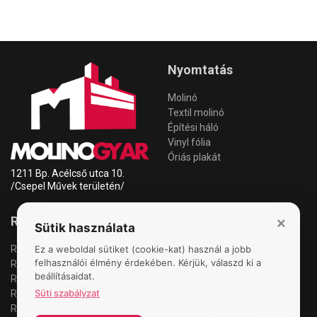
Nyomtatás
Molinó
Textil molinó
Építési háló
Vinyl fólia
Óriás plakát
1211 Bp. Acélcső utca 10.
/Csepel Művek területén/
×
Roll-up
Információk
Sütik használata
Ez a weboldal sütiket (cookie-kat) használ a jobb
Roll-up standard
Anyagleadás
felhasználói élmény érdekében. Kérjük, válaszd ki a
Roll-up pémium
Garancia
beállításaidat.
Roll-up két oldalas
Szállítás/Fizetés
Süti szabályzat
Roll-up óriás
Kapcsolat
Roll-up csere
Cookie szabályzat