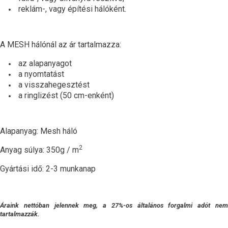
reklám-, vagy építési hálóként.
A MESH hálónál az ár tartalmazza:
az alapanyagot
a nyomtatást
a visszahegesztést
a ringlizést (50 cm-enként)
Alapanyag: Mesh háló
2
Anyag súlya: 350g / m
Gyártási idő: 2-3 munkanap
Áraink nettóban jelennek meg, a 27%-os általános forgalmi adót nem
tartalmazzák.