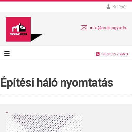
Belépés
info@molinogyar.hu
+36 30 327 9920
Építési háló nyomtatás
+