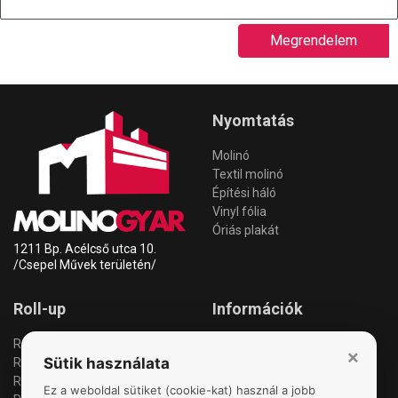
Megrendelem
Nyomtatás
Molinó
Textil molinó
Építési háló
Vinyl fólia
Óriás plakát
1211 Bp. Acélcső utca 10.
/Csepel Művek területén/
Roll-up
Információk
Roll-up standard
Anyagleadás
×
Sütik használata
Roll-up pémium
Garancia
Roll-up két oldalas
Szállítás/Fizetés
Ez a weboldal sütiket (cookie-kat) használ a jobb