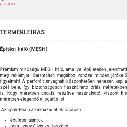
/nettó ár/
TERMÉKLEÍRÁS
Építési-háló (MESH)
Prémium minőségű MESH háló, amellyel épületeken jelenítheti
meg reklámját! Garantáltan magához vonzza minden járókelő
figyelmét! A perforált anyagnak köszönhetően nehezen kap a
szél bele, így biztonságosan használható óriás méretekben
is. Nagy méretben csakis feszítve használható, viszont kis
méretben elegendő a lógatás is!
Az épület-háló alkalmazását elsősorban
épületen ajánljuk,
falra-, vagy állványra feszítve,