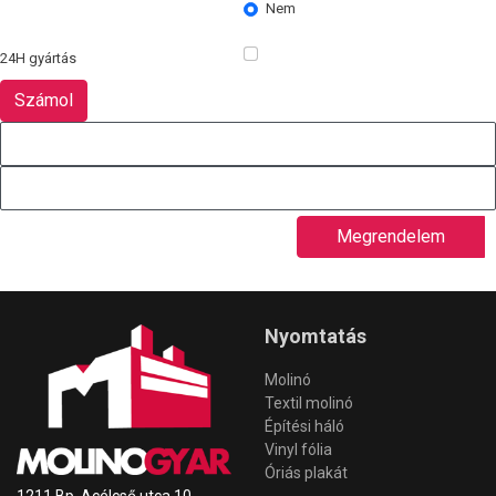
Nem
24H gyártás
Megrendelem
Nyomtatás
Molinó
Textil molinó
Építési háló
Vinyl fólia
Óriás plakát