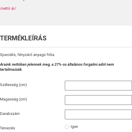
/nettó ár/
TERMÉKLEÍRÁS
Speciális, fényzáró anyagú fólia.
Áraink nettóban jelennek meg, a 27%-os általános forgalmi adót nem
tartalmazzák.
Szélesség (cm)
Magasság (cm)
Darabszám
Igen
Tervezés