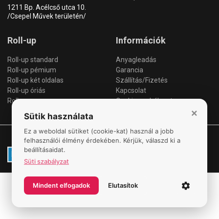
1211 Bp. Acélcső utca 10.
/Csepel Művek területén/
Roll-up
Információk
Roll-up standard
Anyagleadás
Roll-up pémium
Garancia
Roll-up két oldalas
Szállítás/Fizetés
Roll-up óriás
Kapcsolat
Roll-up csere
Cookie szabályzat
×
Sütik használata
Ez a weboldal sütiket (cookie-kat) használ a jobb
© 2026 All Rights Reserved. MOLINÓGYÁR
felhasználói élmény érdekében. Kérjük, válaszd ki a
beállításaidat.
Süti szabályzat
Mindent elfogadok
Elutasítok