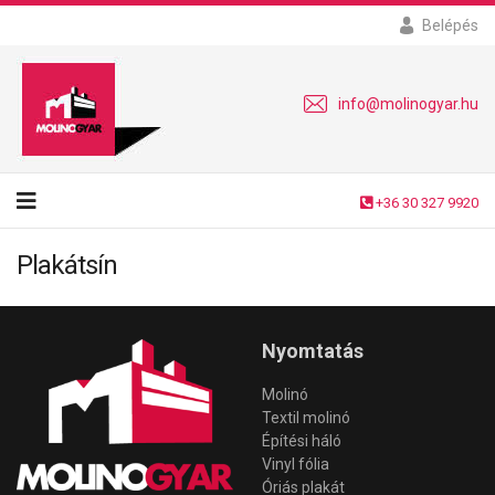
Belépés
info@molinogyar.hu
+36 30 327 9920
Plakátsín
Nyomtatás
Molinó
Textil molinó
Építési háló
Vinyl fólia
Óriás plakát