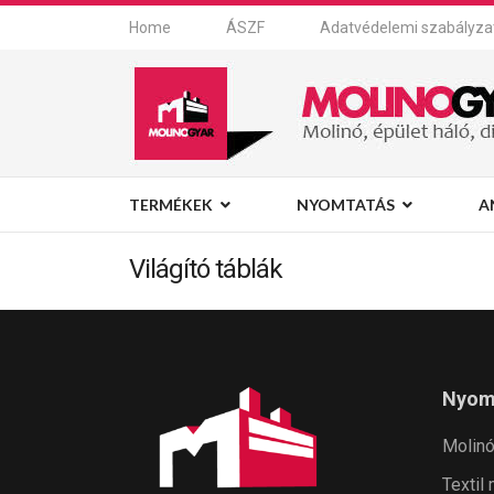
Home
ÁSZF
Adatvédelemi szabályza
TERMÉKEK
NYOMTATÁS
A
Világító táblák
Nyom
Molin
Textil