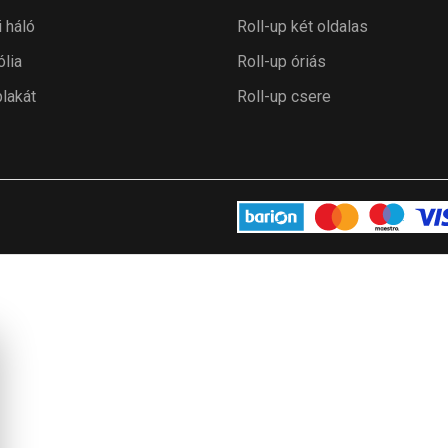
i háló
Roll-up két oldalas
ólia
Roll-up óriás
plakát
Roll-up csere