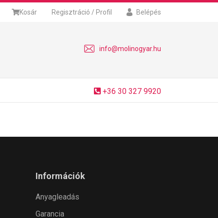
Kosár
Regisztráció / Profil
Belépés
info@molinogyar.hu
+36 30 327 9920
Információk
Anyagleadás
Garancia