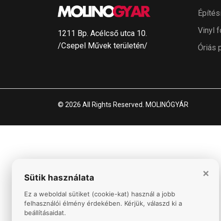
Építés
Vinyl f
1211 Bp. Acélcső utca 10.
/Csepel Művek területén/
Óriás 
© 2026 All Rights Reserved. MOLINÓGYÁR
×
Sütik használata
Ez a weboldal sütiket (cookie-kat) használ a jobb
felhasználói élmény érdekében. Kérjük, válaszd ki a
beállításaidat.