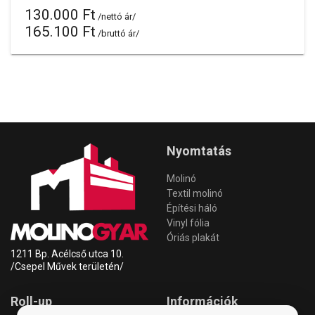
130.000 Ft
/nettó ár/
165.100 Ft
/bruttó ár/
Nyomtatás
Molinó
Textil molinó
Építési háló
Vinyl fólia
Óriás plakát
1211 Bp. Acélcső utca 10.
/Csepel Művek területén/
Roll-up
Információk