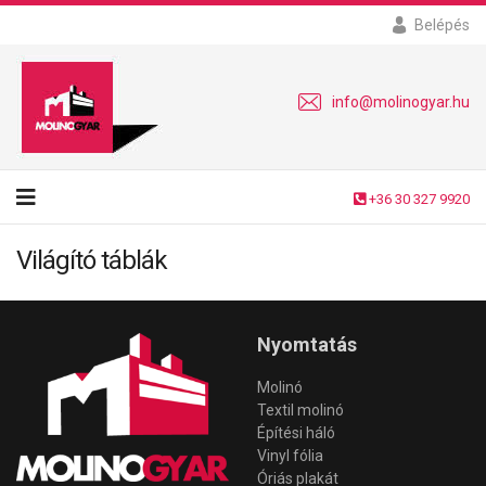
Belépés
info@molinogyar.hu
+36 30 327 9920
Világító táblák
Nyomtatás
Molinó
Textil molinó
Építési háló
Vinyl fólia
Óriás plakát