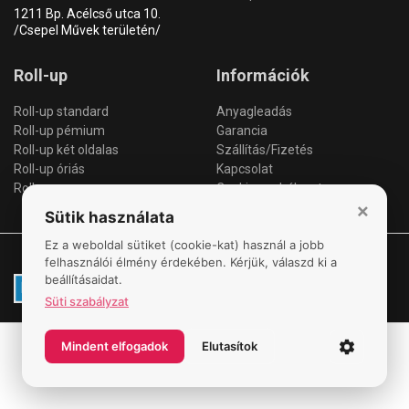
1211 Bp. Acélcső utca 10.
/Csepel Művek területén/
Roll-up
Információk
Roll-up standard
Anyagleadás
Roll-up pémium
Garancia
Roll-up két oldalas
Szállítás/Fizetés
Roll-up óriás
Kapcsolat
Roll-up csere
Cookie szabályzat
×
Sütik használata
Ez a weboldal sütiket (cookie-kat) használ a jobb
© 2026 All Rights Reserved. MOLINÓGYÁR
felhasználói élmény érdekében. Kérjük, válaszd ki a
beállításaidat.
Süti szabályzat
Mindent elfogadok
Elutasítok